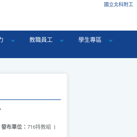
國立北科附工
力
教職員工
學生專區
。
發布單位：
716特教組
|