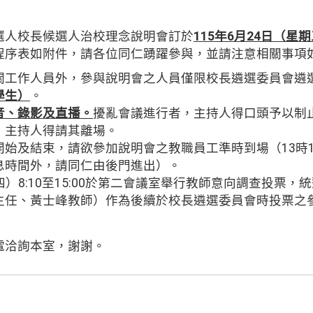
人校長候選人治校理念說明會訂於
115年6月24日（星
程序表如附件，請各位同仁踴躍參與，並請注意相關事項
關工作人員外，參與說明會之人員僅限校長遴選委員會遴
學生）
。
音、錄影及直播。
擾亂會議進行者，主持人得口頭予以制
，主持人得請其離場。
始及結束，請欲參加說明會之教職員工準時到場（13時
息時間外，請同仁由後門進出）。
四）8:10至15:00於第二會議室舉行教師意向調查投票
主任、黃士峰教師）作為後續於校長遴選委員會時投票之
電洽詢本室，謝謝。