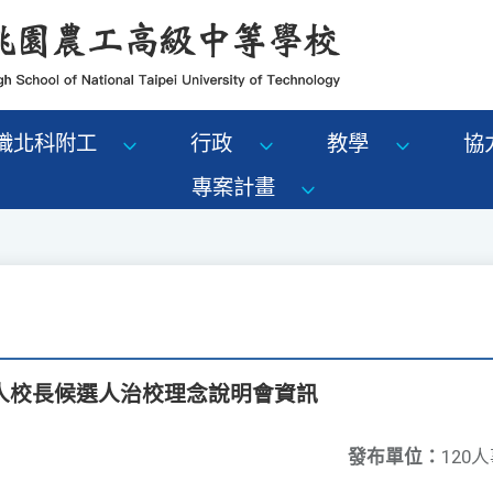
識北科附工
行政
教學
協
專案計畫
人校長候選人治校理念說明會資訊
發布單位：
120