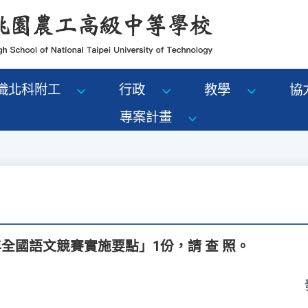
識北科附工
行政
教學
協
專案計畫
年全國語文競賽實施要點」1份，請 查 照。