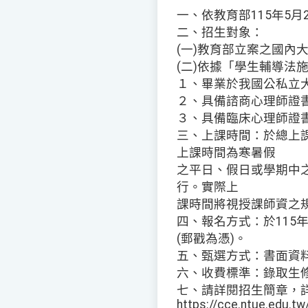
一、依教育部115年5月2
二、招生對象：
(一)教育部立案之國內
(二)依據「學生輔導法
１、畢業於我國公私立
２、具備諮商心理師證
３、具備臨床心理師證
三、上課時間：於總上課
上課時間為寒暑假
之平日、假日或學期中
行。實際上
課時間將視授課師資之
四、報名方式：於115
(郵戳為憑)。
五、甄選方式：書面資
六、收費標準：錄取生修
七、請詳閱招生簡章，詳
https://cce.ntue.edu.t