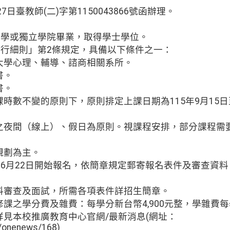
7日臺教師(二)字第1150043866號函辦理。
大學或獨立學院畢業，取得學士學位。
施行細則」第2條規定，具備以下條件之一：
大學心理、輔導、諮商相關系所。
書。
書。
時數不變的原則下，原則排定上課日期為115年9月15日至1
之夜間（線上）、假日為原則。視課程安排，部分課程需
規劃為主。
年6月22日開始報名，依簡章規定郵寄報名表件及審查資料，
料審查及面試，所需各項表件詳招生簡章。
課之學分費及雜費：每學分新台幣4,900元整，學雜費每學
見本校推廣教育中心官網/最新消息(網址：
w/onenews/168)