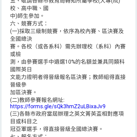
五、敬請各縣市教育局轉知所屬學校(大專(院)
校、高中職、國
中)師生參加。
六、競賽方式：
(一)採取三級制競賽，依序為校內賽、區決賽及
全國總決
賽。各校（或各系科）需先辦理校（系科）內賽
或檢
測，由參賽選手中遴選10%的名額並兼具同類科
國際英日
文能力證明者得晉級報名區決賽；教師組得直接
晉級參
加區決賽。
(二)教師參賽報名網址:
https://forms.gle/sQk3hmZ2uLBixaJv9
(三)各縣市政府當屆辦理之英文菁英盃相對應項
目或科目之
冠亞軍選手，得直接晉級全國總決賽。
七、報名方式：