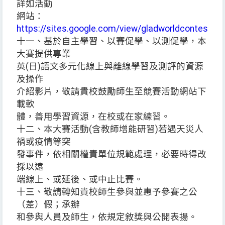
詳如活動
網站：
https://sites.google.com/view/gladworldcontest
。
十一、基於自主學習、以賽促學、以測促學，本
大賽提供專業
英(日)語文多元化線上與離線學習及測評的資源
及操作
介紹影片，敬請貴校鼓勵師生至競賽活動網站下
載軟
體，善用學習資源，在校或在家練習。
十二、本大賽活動(含教師增能研習)若遇天災人
禍或疫情等突
發事件，依相關權責單位規範處理，必要時得改
採以遠
端線上、或延後、或中止比賽。
十三、敬請轉知貴校師生參與並惠予參賽之公
（差）假；承辦
和參與人員及師生，依規定敘獎與公開表揚。