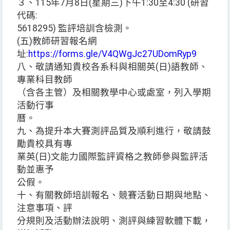
３、115年7月8日(星期三)下午1:30至4:30 (研習
代碼:
5618295) 監評培訓含檢測。
(五)教師研習報名網
址:
https://forms.gle/V4QWgJc27UDomRyp9
八、敬請通知貴校各系科與相關英(日)語教師、
專業科目教師
（含各主管）及相關教學中心或處室，列入學期
活動行事
曆。
九、為提升本大賽測評品質及順利進行，敬請鼓
勵貴校具有專
業英(日)文能力國際監評資格之教師參與監評活
動並惠予
公假。
十、有關教師培訓報名、競賽活動日期與地點、
注意事項、評
分規則及活動辦法說明、測評與練習軟體下載，