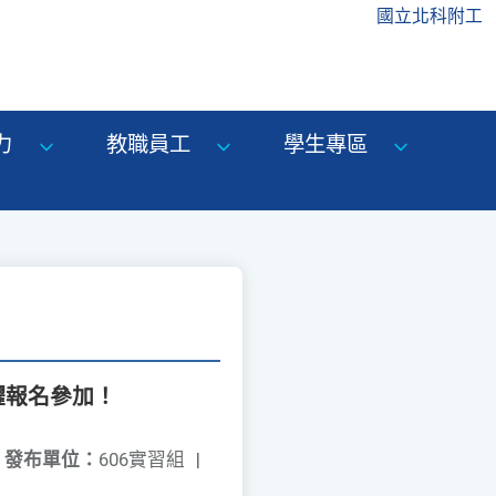
國立北科附工
力
教職員工
學生專區
躍報名參加！
發布單位：
606實習組
|