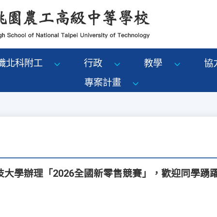
識北科附工
行政
教學
協
專案計畫
大學辦理「2026全國新零售競賽」，歡迎同學踴