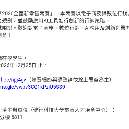
2026全國新零售競賽」。本競賽以電子商務與數位行
台規劃，並鼓勵應用AI工具進行創新的行銷策略。
域限制。歡迎對電子商務、數位行銷、AI應用及創新創業
創意！
中職在學學生。
026年12月25日 止。
。
rl.cc/npj4gv
（競賽細節與調整請依線上簡章為主）
orms.gle/vwpv3CQ1kPziU5SS9
逕洽主辦單位（健行科技大學電商人才培育中心）：
分機 5811