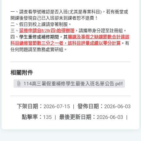
一、請查看學號確認是否入班(尤其是專業科目)，若有衝堂或
開課後發現自己已入班卻未到課者恕不退費！
二、假日到校上課請穿著制服。
三、
延修申請自8/20(四)始得辦理
，請攜帶身分證至註冊組。
四、
學生重修或補修期間，其
曠課及事假之缺課節數合計達該
科目總修習節數三分之一者，該科目評量成績以零分計算
。
有
任何問題請至教務處實研組。
相關附件
114高三暑假重補修學生最後入班名單公告.pdf
下架日期：
2026-07-15
|
發佈日期：
2026-06-03
點擊率：
135
|
最後更新日期：
2026-06-03
|