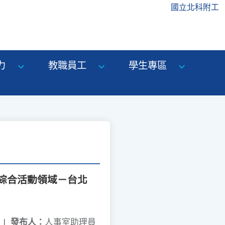
國立北科附工
力
教職員工
學生專區
綜合活動領域－台北
|
發布人：
人事室助理員