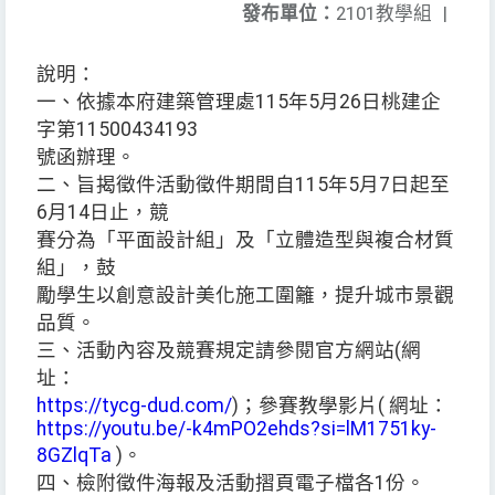
發布單位：
2101教學組
|
說明：
一、依據本府建築管理處115年5月26日桃建企
字第11500434193
號函辦理。
二、旨揭徵件活動徵件期間自115年5月7日起至
6月14日止，競
賽分為「平面設計組」及「立體造型與複合材質
組」，鼓
勵學生以創意設計美化施工圍籬，提升城市景觀
品質。
三、活動內容及競賽規定請參閱官方網站(網
址：
https://tycg-dud.com/
)；參賽教學影片( 網址：
https://youtu.be/-k4mPO2ehds?si=lM1751ky-
8GZlqTa
)。
四、檢附徵件海報及活動摺頁電子檔各1份。