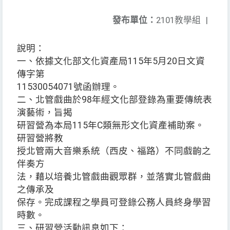
發布單位：
2101教學組
|
說明：
一、依據文化部文化資產局115年5月20日文資
傳字第
11530054071號函辦理。
二、北管戲曲於98年經文化部登錄為重要傳統表
演藝術，旨揭
研習營為本局115年C類無形文化資產補助案。
研習營將教
授北管兩大音樂系統（西皮、福路）不同戲齣之
伴奏方
法，藉以培養北管戲曲觀眾群，並落實北管戲曲
之傳承及
保存。完成課程之學員可登錄公務人員終身學習
時數。
三、研習營活動訊息如下：