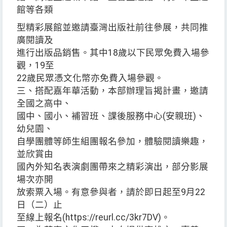
館等各類
型精彩展館並邀請臺灣出版社前往參展，共同推
廣閱讀及
進行出版品銷售。其中18歲以下民眾免費入場參
觀，19至
22歲民眾憑文化幣亦免費入場參觀。
三、搭配嘉年華活動，本部辦理旨揭計畫，邀請
全國之高中、
國中、國小、補習班、課後服務中心(安親班)、
幼兒園、
自學團體等師生組團報名參加，體驗閱讀樂趣，
並欣賞由
國內外知名表演劇團帶來之精彩演出，部分影展
場次亦開
放索票入場。有意參與者，請於即日起至9月22
日（二）止
至線上報名(https://reurl.cc/3kr7DV)。