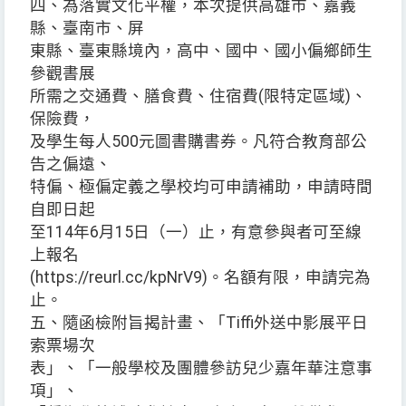
四、為落實文化平權，本次提供高雄市、嘉義
縣、臺南市、屏
東縣、臺東縣境內，高中、國中、國小偏鄉師生
參觀書展
所需之交通費、膳食費、住宿費(限特定區域)、
保險費，
及學生每人500元圖書購書券。凡符合教育部公
告之偏遠、
特偏、極偏定義之學校均可申請補助，申請時間
自即日起
至114年6月15日（一）止，有意參與者可至線
上報名
(https://reurl.cc/kpNrV9)。名額有限，申請完為
止。
五、隨函檢附旨揭計畫、「Tiffi外送中影展平日
索票場次
表」、「一般學校及團體參訪兒少嘉年華注意事
項」、