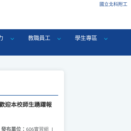
國立北科附工
力
教職員工
學生專區
」，歡迎本校師生踴躍報
發布單位：
606實習組
|