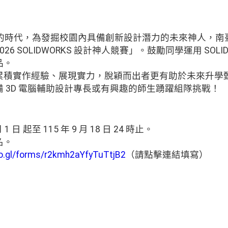
發的時代，為發掘校園內具備創新設計潛力的未來神人，南
6 SOLIDWORKS 設計神人競賽」。鼓勵同學運用 SOLI
品。
累積實作經驗、展現實力，脫穎而出者更有助於未來升學
 3D 電腦輔助設計專長或有興趣的師生踴躍組隊挑戰！
 1 日 起至 115 年 9 月 18 日 24 時止。
名。
oo.gl/forms/r2kmh2aYfyTuTtjB2
（請點擊連結填寫）