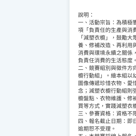
說明：
一、活動宗旨：為積極響
項「負責任的生產與消
「減塑衣櫥」，鼓勵大
養、修補改造、再利用
消費與環境永續之關係
負責任消費的生活態度
二、競賽組別與徵件方
櫥行動組」。繪本組以
圖像傳遞珍惜衣物、愛
念；減塑衣櫥行動組則
櫥盤點、衣物維護、修
買等方式，實踐減塑衣
三、參賽資格：資格不
四、報名截止日期：即日
逾期恕不受理。