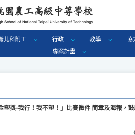
識北科附工
行政
教學
協
專案計畫
「金塑獎-我行！我不塑！」比賽徵件 簡章及海報，鼓