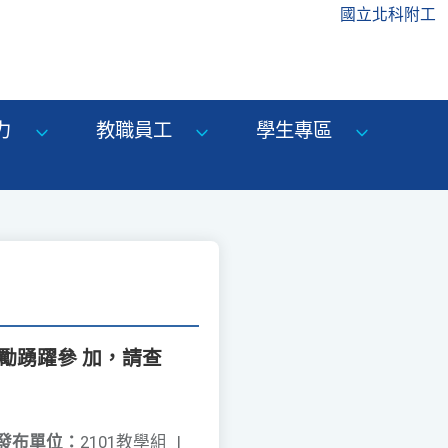
國立北科附工
力
教職員工
學生專區
勵踴躍參 加，請查
發布單位：
2101教學組
|