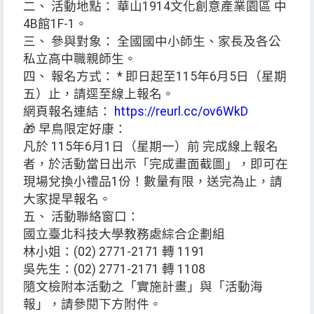
二、 活動地點： 華山1914文化創意產業園區 中
4B館1F-1。
三、 參與對象： 全國國中小師生、家長及各公
私立高中職親師生。
四、 報名方式： * 即日起至115年6月5日（星期
五）止，請逕至線上報名。
網頁報名連結：
https://reurl.cc/ov6WkD
🎁 早鳥限定好康：
凡於 115年6月1日（星期一）前 完成線上報名
者，於活動當日出示「完成畫面截圖」，即可在
現場兌換小禮品1份！數量有限，送完為止，請
大家提早報名。
五、 活動聯絡窗口：
國立臺北科技大學教務處綜合企劃組
林小姐：(02) 2771-2171 轉 1191
吳先生：(02) 2771-2171 轉 1108
隨文檢附本活動之「實施計畫」與「活動海
報」，請參閱下方附件。