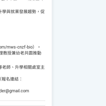
升學與就業發展趨勢，促
m/mws-cnzf-bio）。
助理教授兼幼老共園推動
導老師、升學相關處室主
（報名連結：
@gmail.com