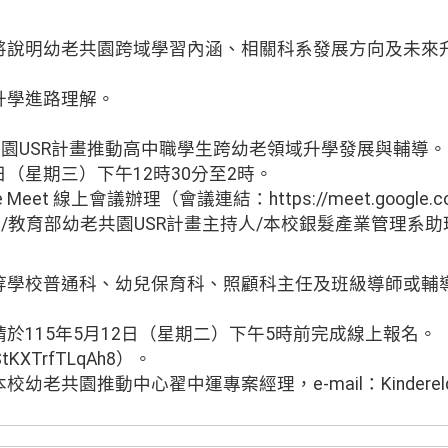
將說明幼老共園跨域學習內涵、相關科系發展方向及未來
升學進路理解。
共園USR計畫推動高中職學生跨幼老領域升學發展與輔導。
3日（星期三）下午12時30分至2時。
Meet 線上會議辦理（會議連結：https://meet.google.co
師/教育部幼老共園USR計畫主持人/本校銀髮產業管理系
等學校普通科、幼兒保育科、照顧科主任及班級導師或輔
於115年5月12日（星期二）下午5時前完成線上報名。
2BStKXTrfTLqAh8）。
共園推動中心翟中運專案經理，e-mail：Kinderelder