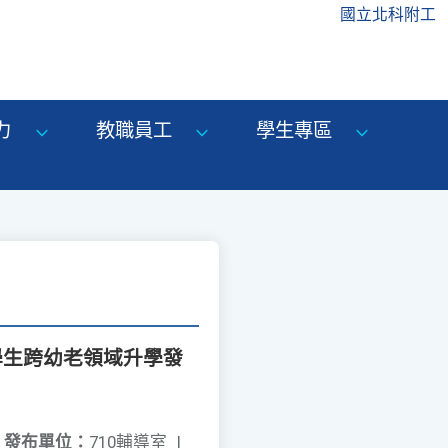
國立北科附工
力
教職員工
學生專區
學生跨幼老領域升學發
發布單位：
710輔導室
|