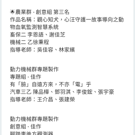
🌟農業群 - 創意組 第三名
作品名稱：觀心知犬，心汪守護一故事導向之動
物血氧監測智慧系統
畜保二 李恩語、謝佳芝
機械二 乙徐秉程
指導老師：吳佳容、林家繽
動力機械群專題製作
專題組 - 佳作
有「臉」自遠方來，不亦「電」乎
汽車三乙 陳品樺、鄧羽淇、李俊鋐、張宇豪
指導老師：王介昌、張建榮
動力機械群專題製作
創意組 - 佳作
腳踏車後方觀測器