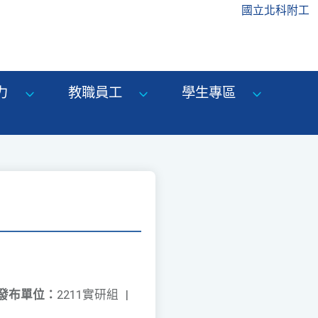
國立北科附工
力
教職員工
學生專區
發布單位：
2211實研組
|