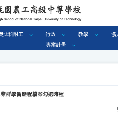
識北科附工
行政
教學
協
專案計畫
專業群學習歷程檔案勾選時程