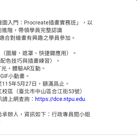
入門：Procreate插畫實務班」，以
礎到進階，帶領學員完整認識
應用，適合對繪畫有興趣之學員參加。
輯（圖層、遮罩、快捷鍵應用）。
（配色技巧與插畫練習）。
打光，體驗AR互動。
GIF小動畫。
115年5月27日，額滿爲止。
江校區（臺北市中山區合江街53號）
訊請上網查詢：
https://dce.ntpu.edu.
洽承辦人，資訊如下：行政專員閻小姐
。