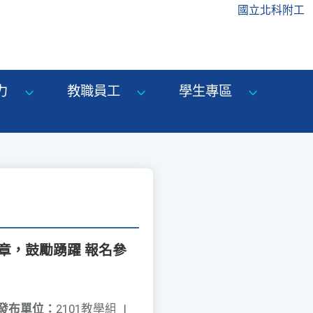
國立北科附工
力
教職員工
學生專區
簡章，鼓勵踴躍 報名參
發布單位：
2101教學組
|