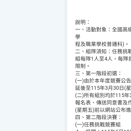
說明：
一、活動對象：全國高
學
程及職業學校普通科)。
二、組隊須知：任務挑
組每隊1人至4人，每隊
限制。
三、第一階段初選：
(一)由於本年度競賽公
延後至115年3月30日(
(二)所有組別均於115
報名表、傳送同意書及作
(星期五)前以網站公布
四、第二階段決賽：
(一)任務挑戰競賽組