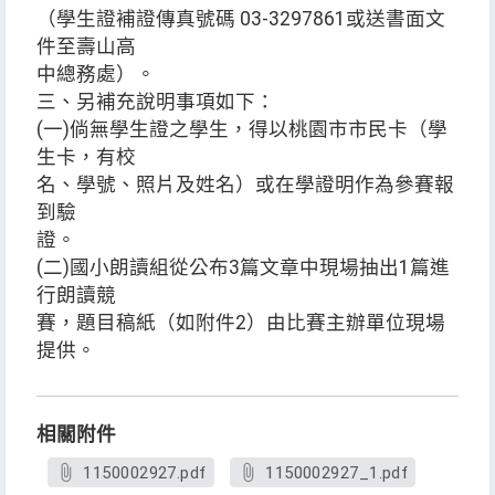
（學生證補證傳真號碼 03-3297861或送書面文
件至壽山高
中總務處）。
三、另補充說明事項如下：
(一)倘無學生證之學生，得以桃園市市民卡（學
生卡，有校
名、學號、照片及姓名）或在學證明作為參賽報
到驗
證。
(二)國小朗讀組從公布3篇文章中現場抽出1篇進
行朗讀競
賽，題目稿紙（如附件2）由比賽主辦單位現場
提供。
相關附件
1150002927.pdf
1150002927_1.pdf