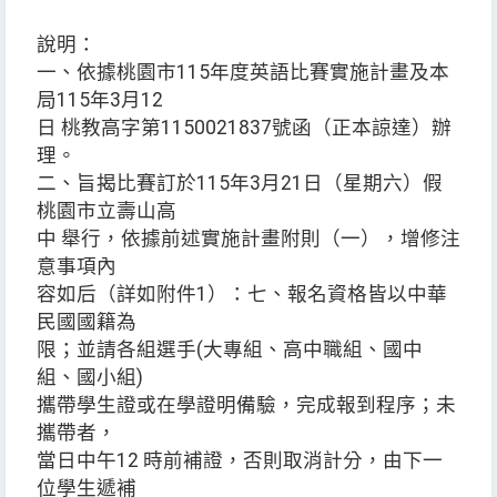
說明：
一、依據桃園市115年度英語比賽實施計畫及本
局115年3月12
日 桃教高字第1150021837號函（正本諒達）辦
理。
二、旨揭比賽訂於115年3月21日（星期六）假
桃園市立壽山高
中 舉行，依據前述實施計畫附則（一），增修注
意事項內
容如后（詳如附件1）：七、報名資格皆以中華
民國國籍為
限；並請各組選手(大專組、高中職組、國中
組、國小組)
攜帶學生證或在學證明備驗，完成報到程序；未
攜帶者，
當日中午12 時前補證，否則取消計分，由下一
位學生遞補