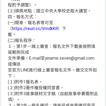
程酌予調整）。
(２)頒獎地點：國立中央大學校史館大講堂。
四、報名方式：
(一)簡章、報名表等可至
（
https://reurl.cc/VmdkKR
）下
載。
(二)報名程序：
１、第1步－線上審查：報名文件下載後按照填
寫範例完成
文件準備，E-mail至yiname.seven@gmail.com
或傳送
至官方LINE進行線上審查報名文件。繳交文件如
下：
(１)附件1報名表。
(２)附件2著作權授權同意書。
(３)附件3故事題材文字稿（自創故事參賽需附此
項）。
２、第2步－報名確認：請來訊或來電確認是否