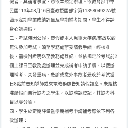
假者，其補考事宜，悉依本規定辦理。依教育部中華
民國113年08月16日臺教授國部字第1135804922A號
函示定期學業成績評量及學期補考期間，學生不得請
身心調適假。
三、考試時因公假、喪假或本人患重大疾病/事故以致
無法參加考試，須至學務處辦妥請假手續，經核准
後，需檢附證明送至教務處登記，並依規定於考試前2
個上課日至教務處辦理並完成補考申請手續，以便辦
理補考。突發重病、急診或意外事故者最晚於考試當
日8點前告知導師或來電教務處告知請假訊息。未經核
准給假而自行缺考之學生，以缺曠課登記，其缺考科
目以零分論。
四、學生於定期評量暨學期補考申請補考應依下列各
款辦理：