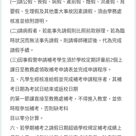
(一)請公假、喪假、病假、產前假、娩假、流產假、育
嬰假、生理假及其他重大事故因素請假，須由學務處
核准並檢附證明。
(二)請病假者，若能事先請假則比照前款辦理，若為臨
時狀況而無法事先請假，則請導師確認後，代為完成
請假手續。
(三)因事假需申請補考學生須於學校定期評量前2個上
課日至教務處領取補考申請表並完成申請程序。
五、凡學生經核准給假並完成補考申請程序者，其補
考日期為考試日結束或返校日期
的第一節課直接至教務處補考，不得進入教室，並依
時程參加補考，否則缺考科
目以零分計算。
六、若學期補考之請假日期超過學校規定補考成績上