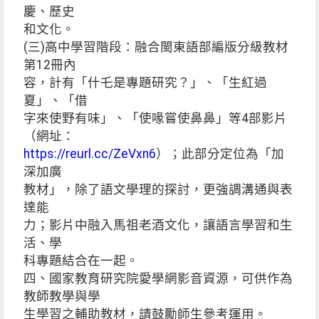
慶、歷史
和文化。
(三)高中學習階段：融合閩東語部編版分級教材
第12冊內
容，計有「什乇是專題研究？」、「生紅過
夏」、「借
字來使野有味」、「使喙嘗使鼻鼻」等4部影片
（網址：
https://reurl.cc/ZeVxn6
）；此部分定位為「加
深加廣
教材」，除了語文學理的探討，更強調溝通與表
達能
力；影片中融入馬祖老酒文化，讓語言學習和生
活、學
科專題結合在一起。
四、國家教育研究院愛學網影音資源，可供作為
教師教學與學
生學習之輔助教材，請鼓勵師生參考運用。