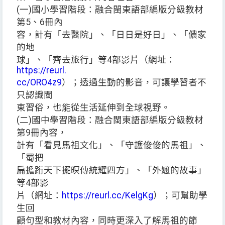
(一)國小學習階段：融合閩東語部編版分級教材
第5、6冊內
容，計有「去醫院」、「日日是好日」、「儂家
的地
球」、「齊去旅行」等4部影片（網址：
https://reurl.
cc/ORO4z9
）；透過生動的影音，可讓學習者不
只認識閩
東習俗，也能從生活延伸到全球視野。
(二)國中學習階段：融合閩東語部編版分級教材
第9冊內容，
計有「看見馬祖文化」、「守護俊俊的馬祖」、
「蜀把
扁擔䟰天下擺暝傳統耀四方」、「外嬤的故事」
等4部影
片（網址：
https://reurl.cc/KelgKg
）；可幫助學
生回
顧句型和教材內容，同時更深入了解馬祖的節