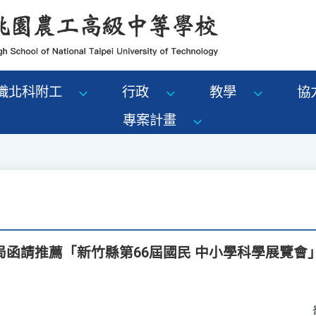
識北科附工
行政
教學
協
專案計畫
局函請推薦「新竹縣第66屆國民 中小學科學展覽會