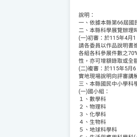
說明：
一、依據本縣第66屆
二、本縣科學展覽辦理
(一)初審：於115年4月1
請各委員以作品說明書進
各組各科參展件數之70
性，亦可增額錄取或全
(二)複審：於115年5月
實地現場說明向評審講
三、本縣國民中小學科
(一)國小組：
１、數學科
２、物理科
３、化學科
４、生物科
５、地球科學科