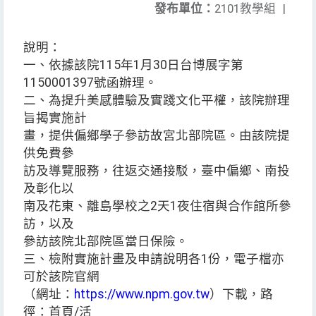
發布單位：
2101教學組
|
說明：
一、依據該院115年1月30日台博展字第
1150001397號函辦理。
二、為提升美感體驗及實踐文化平權，該院辦理
旨揭實施計
畫，提供偏鄉學子參訪故宮北部院區。由該院提
供免費參
訪及導覽服務，往返交通接駁，臺中偏鄉、南投
及彰化以
南及花東、離島學校之2天1夜住宿與合作館所參
訪，以及
參訪該院北部院區當日保險。
三、檢附實施計畫及申請說明各1份，電子檔亦
可於該院官網
（網址：
https://www.npm.gov.tw
）下載，路
徑：首頁/活