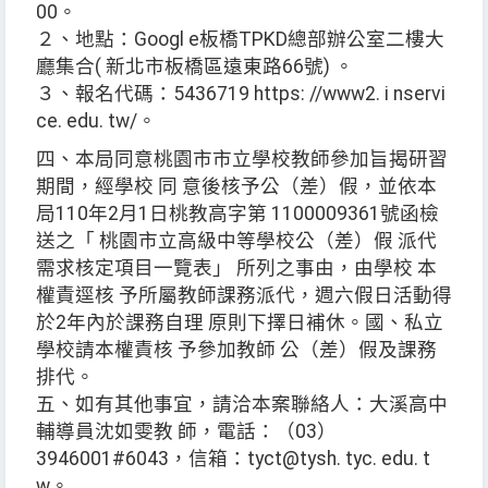
00。
２、地點：Googl e板橋TPKD總部辦公室二樓大
廳集合( 新北市板橋區遠東路66號) 。
３、報名代碼：5436719 https: //www2. i nservi
ce. edu. tw/。
四、本局同意桃園市市立學校教師參加旨揭研習
期間，經學校 同 意後核予公（差）假，並依本
局110年2月1日桃教高字第 1100009361號函檢
送之「 桃園市立高級中等學校公（差）假 派代
需求核定項目一覽表」 所列之事由，由學校 本
權責逕核 予所屬教師課務派代，週六假日活動得
於2年內於課務自理 原則下擇日補休。國、私立
學校請本權責核 予參加教師 公（差）假及課務
排代。
五、如有其他事宜，請洽本案聯絡人：大溪高中
輔導員沈如雯教 師，電話：（03）
3946001#6043，信箱：tyct@tysh. tyc. edu. t
w。