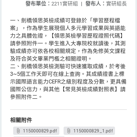
發布單位：
2211實研組
|
發布人：
實研組長
一、劍橋領思英檢成績可登錄於「學習歷程檔
案」，作為學生展現個人多元學習成果與英語能
力之具體佐證，【領思英檢學習歷程證照代碼】
請參照附件一。學生進入大專院校就讀後，其測
驗成績亦可依各校相關規定，作為免修英文課程
及符合英文畢業門檻之相關證明。
二、劍橋領思英檢測驗可快速獲取成績，於考後
3~5個工作天即可在線上查詢。其成績證書上標
示國際語言能力CEFR之級別程度及分數，更具備
國際公信力，與其他【常見英檢成績對照表】請
參照附件二。
相關附件
1150000829.pdf
1150000829_1.pdf