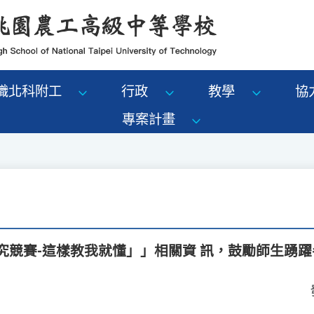
識北科附工
行政
教學
協
專案計畫
探究競賽-這樣教我就懂」」相關資 訊，鼓勵師生踴躍