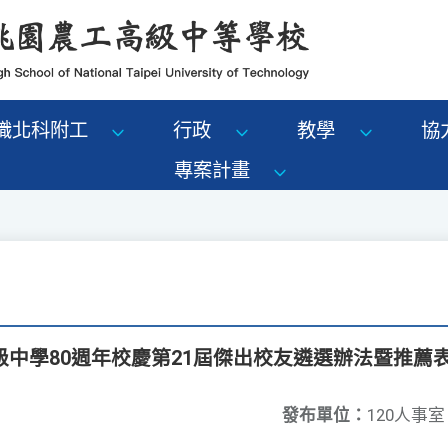
識北科附工
行政
教學
協
專案計畫
中學80週年校慶第21屆傑出校友遴選辦法暨推薦表
發布單位：
120人事室