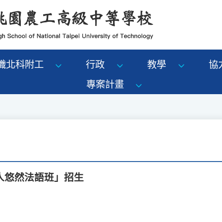
識北科附工
行政
教學
協
專案計畫
人悠然法語班」招生