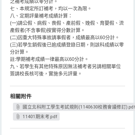
之補考成績以零分計。
七、本規定所訂補考，均以一次為限。
八、定期評量補考成績計算：
(一)請公假、病假、喪假、產前假、娩假、育嬰假、流
產假者(不含事假)按實得分數計算。
(二)因重大特殊事故請事假者，成績最高以60分計。
(三)若學生銷假後已逾成績登錄日期，則該科成績以零
分計算。
註:學期補考成績一律最高以60分計。
九、若學生有其他特殊原因無法補考者另請相關單位
簽請校長核可後，實施多元評量。
相關附件
國立北科附工學生考試規則(1140630校務會議修訂).pd
11401期末考.pdf