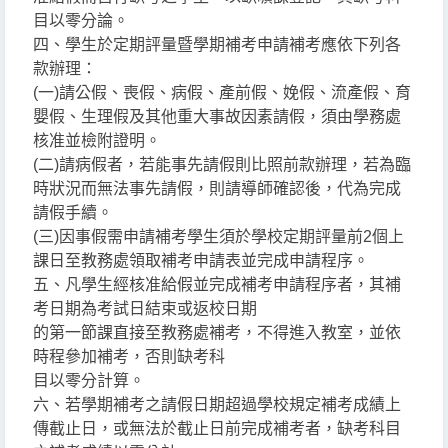
目以零分論。
四、學生於定期評量暨學期補考申請補考應依下列各
款辦理：
(一)請公假、喪假、病假、產前假、娩假、流產假、育
嬰假、生理假及其他重大事故因素請假，須由學務處
核准並檢附證明。
(二)請病假者，若能事先請假則比照前款辦理，若為臨
時狀況而無法事先請假，則請導師確認後，代為完成
請假手續。
(三)因事假需申請補考學生須於學校定期評量前2個上
課日至教務處領取補考申請表並完成申請程序。
五、凡學生經核准給假並完成補考申請程序者，其補
考日期為考試日結束或返校日期
的第一節課直接至教務處補考，不得進入教室，並依
時程參加補考，否則缺考科
目以零分計算。
六、若學期補考之請假日期超過學校規定補考成績上
傳截止日，或無法於截止日前完成補考者，缺考科目