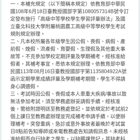
一、本補充規定（以下簡稱本規定）依教育部中華民
國108年6月18日臺教授國部字第1080057314B號令訂
定發布施行「高級中等學校學生學習評量辦法」及國
立臺北科技大學附屬桃園農工高級中等學校學生考試
規則規定辦理。
二、凡本校所屬各年級學生因公假、喪假、病假、產
前假、娩假、流產假、育嬰假、生理假及其他重大事
故等，不克參加學校定期評量及學期補考，經核准給
假者，其補考事宜，悉依本規定辦理。依教育部中華
民國113年08月16日臺教授國部字第1135804922A號
函示定期學業成績評量及學期補考期間，學生不得請
身心調適假。
三、考試時因公假、喪假或本人患重大疾病/事故以致
無法參加考試，須至學務處辦妥請假手續，經核准
後，需檢附證明送至教務處登記，並依規定於考試前2
個上課日至教務處辦理並完成補考申請手續，以便辦
理補考。突發重病、急診或意外事故者最晚於考試當
日8點前告知導師或來電教務處告知請假訊息。未經核
准給假而自行缺考之學生，以缺曠課登記，其缺考科