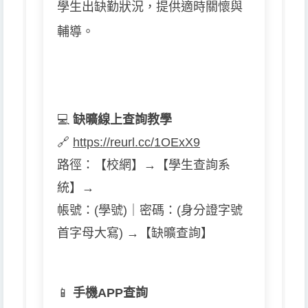
學生出缺勤狀況，提供適時關懷與
輔導。
💻
缺曠線上查詢教學
🔗
https://reurl.cc/1OExX9
路徑：【校網】→【學生查詢系
統】→
帳號：(學號)｜密碼：(身分證字號
首字母大寫) →【缺曠查詢】
📱
手機APP查詢