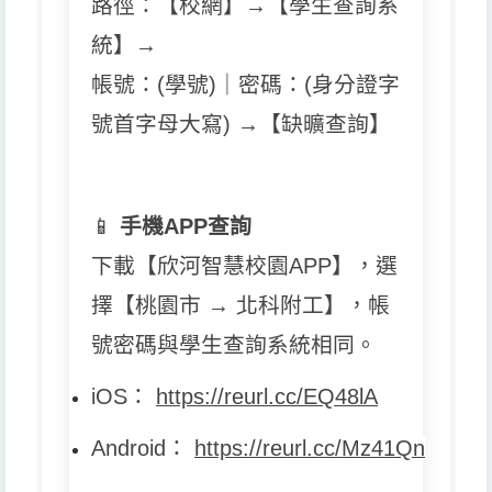
路徑：【校網】→【學生查詢系
統】→
帳號：(學號)｜密碼：(身分證字
號首字母大寫) →【缺曠查詢】
📱
手機APP查詢
下載【欣河智慧校園APP】，選
擇【桃園市 → 北科附工】，帳
號密碼與學生查詢系統相同。
iOS
：
https://reurl.cc/EQ48lA
Android
：
https://reurl.cc/Mz41Qn