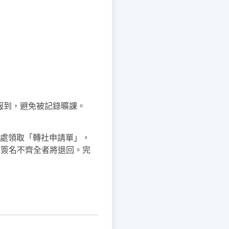
報到，避免被記錄曠課。
務處領取「轉社申請單」，
，簽名不齊全者將退回。完