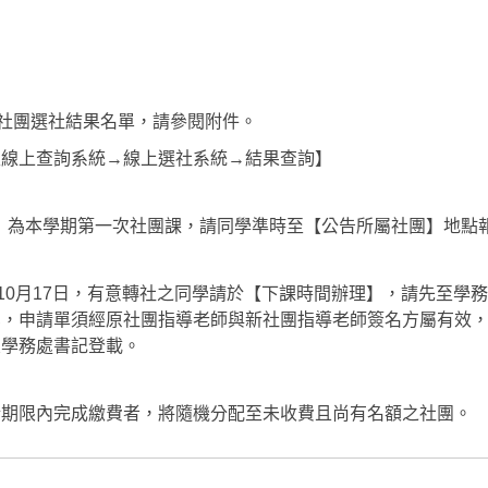
期社團選社結果名單，請參閱附件。
生線上查詢系統→線上選社系統→結果查詢】
週三）為本學期第一次社團課，請同學準時至【公告所屬社團】地點
至10月17日，有意轉社之同學請於【下課時間辦理】，請先至學
業，申請單須經原社團指導老師與新社團指導老師簽名方屬有效
交學務處書記登載。
於期限內完成繳費者，將隨機分配至未收費且尚有名額之社團。