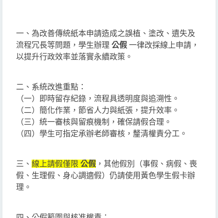
一、為改善傳統紙本申請造成之誤植、塗改、遺失及
流程冗長等問題，學生辦理
公假
一律改採線上申請，
以提升行政效率並落實永續政策。
二、系統改進重點：
（一）即時留存紀錄，流程具透明度與追溯性。
（二）簡化作業，節省人力與紙張，提升效率。
（三）統一審核與留痕機制，確保請假合理。
（四）學生可指定承辦老師審核，釐清權責分工。
三、
線上請假僅限
公假
，其他假別（事假、病假、喪
假、生理假、身心調適假）仍請使用黃色學生假卡辦
理。
四、公假範圍與核准權責：