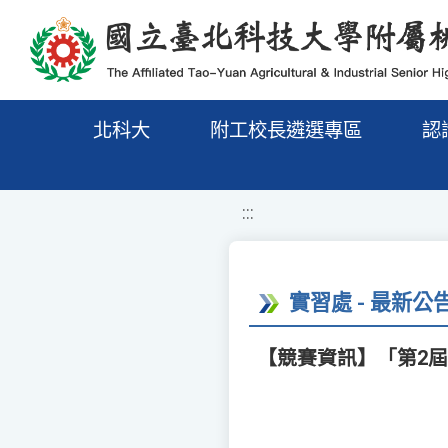
移至網頁之主要內容區位置
北科大
附工校長遴選專區
認
:::
實習處 - 最新公
【競賽資訊】「第2