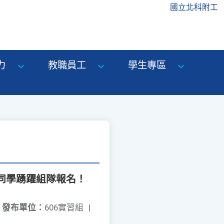
國立北科附工
力
教職員工
學生專區
同學踴躍組隊報名！
發布單位：
606實習組
|