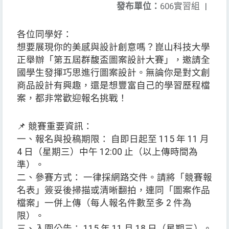
發布單位：
606實習組
|
各位同學好：
想要展現你的美感與設計創意嗎？崑山科技大學
正舉辦「第五屆群馥盃圖案設計大賽」，邀請全
國學生發揮巧思進行圖案設計。無論你是對文創
商品設計有興趣，還是想豐富自己的學習歷程檔
案，都非常歡迎報名挑戰！
📌 競賽重要資訊：
一、報名與投稿期限： 自即日起至 115 年 11 月
4 日（星期三）中午 12:00 止（以上傳時間為
準）。
二、參賽方式： 一律採網路交件。請將「競賽報
名表」簽妥後掃描或清晰翻拍，連同「圖案作品
檔案」一併上傳（每人報名件數至多 2 件為
限）。
三、入圍公告： 115 年 11 月 18 日（星期三）。