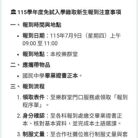
🏛️ 115學年度免試入學錄取新生報到注意事項
一、 報到時間與地點
報到日期
：115年7月9日（星期四）上午
09:00 至 11:00
報到地點
：本校樂群堂
二、 應攜帶物品
國民中學
畢業證書正本
。
三、 報到流程
領取表件
：至樂群堂門口服務處領取「報到
程序單」。
身分確認
：至各科報到處繳交畢業證書正
本、核對基本資料，並完成本土語選課。
制服丈量
：至合作社攤位進行制服丈量與套