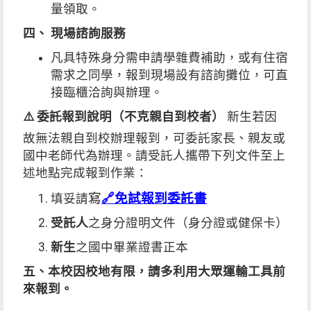
量領取。
四、 現場諮詢服務
凡具特殊身分需申請學雜費補助，或有住宿
需求之同學，報到現場設有諮詢攤位，可直
接臨櫃洽詢與辦理。
⚠️ 委託報到說明（不克親自到校者）
新生若因
故無法親自到校辦理報到，可委託家長、親友或
國中老師代為辦理。請受託人攜帶下列文件至上
述地點完成報到作業：
寫
🔗
免試報到委託書
填妥請
受託人
之身分證明文件（身分證或健保卡）
新生
之國中畢業證書正本
五、本校因校地有限，請多利用大眾運輸工具前
來報到。