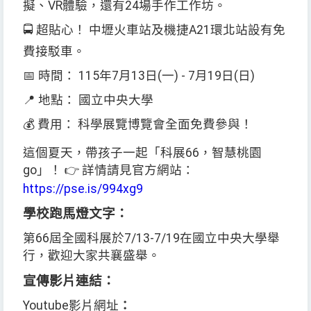
擬、
VR
體驗，還有
24
場手作工作坊。
🚍
超貼心！
中壢火車站及機捷
A21
環北站設有免
費接駁車。
📅
時間：
115
年
7
月
13
日
(
一
) - 7
月
19
日
(
日
)
📍
地點：
國立中央大學
💰
費用：
科學展覽博覽會全面免費參與！
這個夏天，帶孩子一起「科展
66
，智慧桃園
go
」！
👉
詳情請見官方網站：
https://pse.is/994xg9
學校跑馬燈文字：
第
66
屆全國科展於
7/13-7/19
在國立中央大學舉
行，歡迎大家共襄盛舉。
宣傳影片連結：
Youtube
影片網址
：