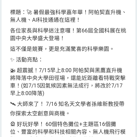
標題：
🚀
暑假最強科學嘉年華！阿帕契直升機、
無人機、
AI
科技通通在這裡！
各位家長與科學迷注意囉！第
66
屆全國科展在桃
園中央大學盛大登場！
這不僅是競賽，更是充滿驚喜的科學樂園。
✨
活動亮點：
🚁
超震撼！
7/15
早上
8:00
阿帕契與黑鷹直升機
將降落中央大學田徑場，還能近距離看特戰突擊
車！
(
如
7/15
因氣候因素無法成行，將改於
7/17
早上
8:00
降落
)
🛰
️
大師來了！
7/16
知名天文學者孫維新教授帶
你探索太空創意與商機。
🎡
好玩好學！
60
個特色攤位
+
主題區
16
個攤
位、豐富的科學和科技相關內容、無人機飛行模