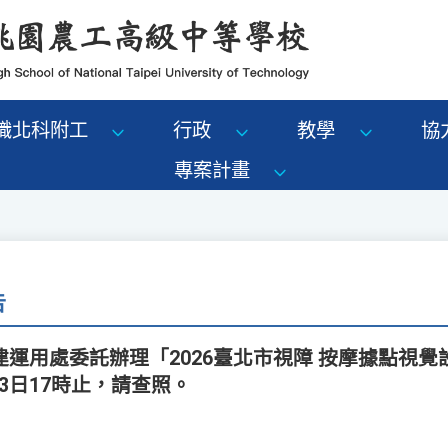
識北科附工
行政
教學
協
專案計畫
告
運用處委託辦理「2026臺北市視障 按摩據點視
 3日17時止，請查照。