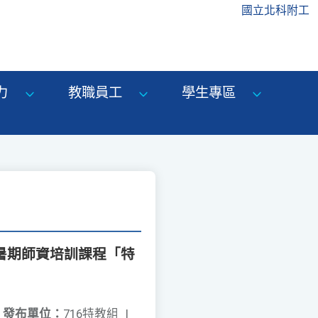
國立北科附工
力
教職員工
學生專區
育暑期師資培訓課程「特
發布單位：
716特教組
|