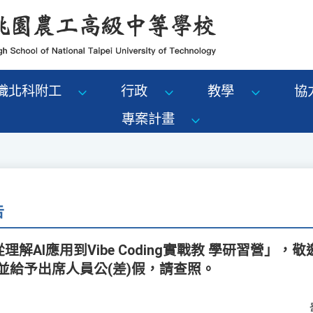
識北科附工
行政
教學
協
專案計畫
告
理解AI應用到Vibe Coding實戰教 學研習營」
並給予出席人員公(差)假，請查照。