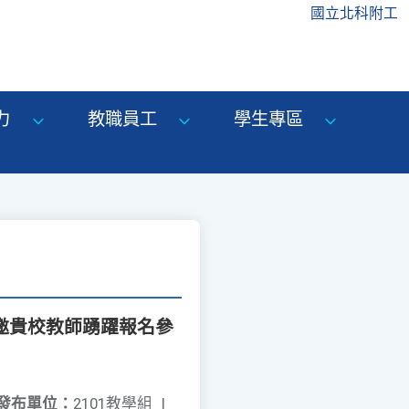
國立北科附工
力
教職員工
學生專區
，敬邀貴校教師踴躍報名參
發布單位：
2101教學組
|