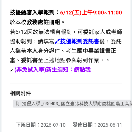
技優甄審入學報到：
6/1
2
(
五
)上午9:00~11:00
於本校
教務處註冊組
。
若6/1
2
因故無法親自報到，可委託家人或老師
協助報到，請填寫
🔗技優報到委託書
後，委託
人攜帶
本人
身分證件、考生
國中畢業證書
正
本
、
委託書
至上述地點參與報到作業，。
(非免試入學)新生須知：
請點我
🔗
相關附件
技優入學_030403_國立臺北科技大學附屬桃園農工高級中等
下架日期：
2026-07-10
|
發佈日期：
2026-06-11