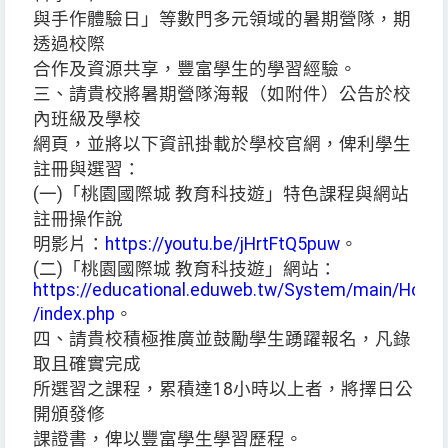
與手作體驗日」等數門多元領域的暑期營隊，期
透過校際
合作及資源共享，豐富學生的學習經驗。
三、請貴校將暑期營隊海報（如附件）公告於校
內班級及學校
網頁，並將以下資訊掛載於學校官網，俾利學生
註冊與選習：
(一)「桃園國際城 教育科技遊」特色課程與網站
註冊操作說
明影片：
https://youtu.be/jHrtFtQ5puw
。
(二)「桃園國際城 教育科技遊」網站：
https://educational.eduweb.tw/System/main/Home
/index.php
。
四、請貴校積極推廣並鼓勵學生踴躍報名，凡錄
取且確實完成
所選習之課程，累積達18小時以上者，將擇日公
開頒發修
課證書，俾以豐富學生學習歷程。