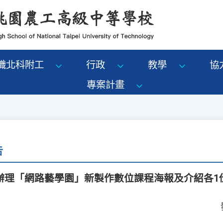
識北科附工
行政
教學
協
專案計畫
告
辦理「網路藝學園」新製作數位課程海報及介紹各1