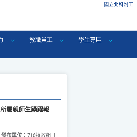
國立北科附工
力
教職員工
學生專區
知所屬親師生踴躍報
發布單位：
716特教組
|