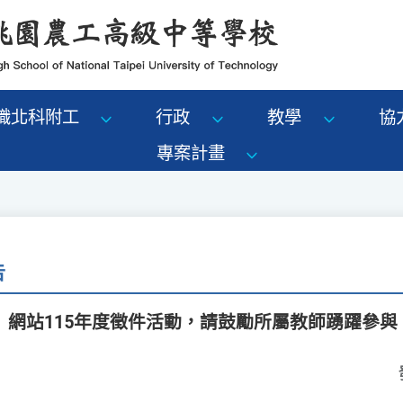
識北科附工
行政
教學
協
專案計畫
告
」網站115年度徵件活動，請鼓勵所屬教師踴躍參與