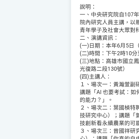
說明：
一、中央研究院自107
院內研究人員主講，以
青年學子及社會大眾對
二、演講資訊：
(一)日期：本年6月5日
(二)時間：下午2時10分
(三)地點：高雄市國立
光復路二段130號）
(四)主講人：
１、場次一：黃瀚萱副
講題「AI 也要考試：如
的能力？」。
２、場次二：葉國楨特
技研究中心）；講題「
技創新看永續農業的可
３、場次三：曾國祥研
心）；講題「你真的自