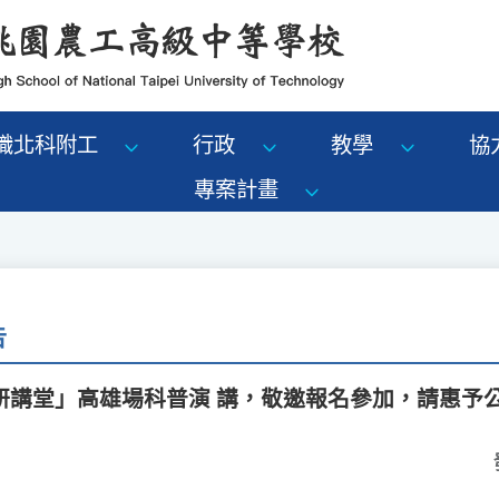
識北科附工
行政
教學
協
專案計畫
告
研講堂」高雄場科普演 講，敬邀報名參加，請惠予