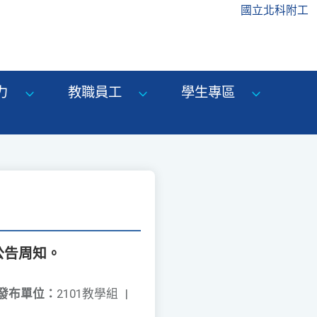
國立北科附工
力
教職員工
學生專區
公告周知。
發布單位：
2101教學組
|