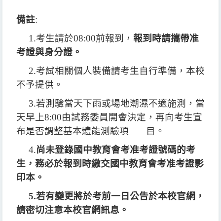
備註
:
1.
考生請於
08:00
前報到，
報到時請攜帶准
考證與身分證。
2.
考試相關個人裝備請考生自行準備，本校
不予提供。
3.
若測驗當天下雨或場地潮濕不適施測，當
天早上
8:00
由試務委員開會決定，再向考生宣
布是否調整基本體能測驗項 目。
4.
尚未登錄國中教育會考准考證號碼的考
生，務必於報到時繳交國中教育會考准考證影
印本。
5.
若有變更將於考前一日公告於本校官網，
請密切注意本校官網訊息。