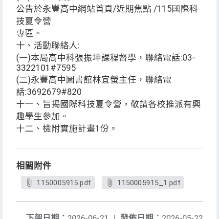
公告於永豐高中網站首頁/近期焦點 /115國際科
技夏令營
專區。
十、活動聯絡人:
(一)本局高中科張振坤課程督學，聯絡電話:03-
3322101#7595
(二)永豐高中圖書館林宜螢主任，聯絡電
話:3692679#820
十一、旨揭國際科技夏令營，敬請各校推派有興
趣學生參加。
十二、檢附實施計畫1份。
相關附件
1150005915.pdf
1150005915_1.pdf
下架日期：
2026-06-21
|
發佈日期：
2026-05-22